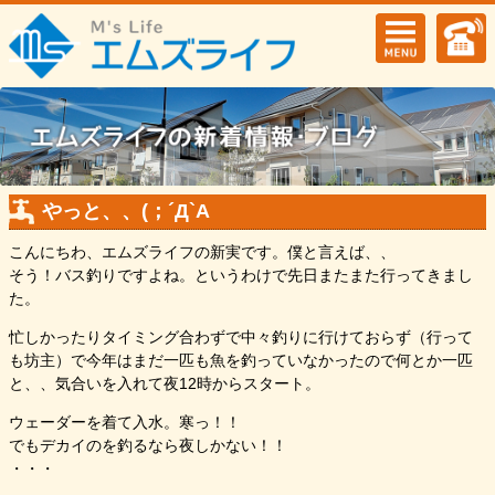
やっと、、(；´Д`A
こんにちわ、エムズライフの新実です。僕と言えば、、
そう！バス釣りですよね。というわけで先日またまた行ってきまし
た。
忙しかったりタイミング合わずで中々釣りに行けておらず（行って
も坊主）で今年はまだ一匹も魚を釣っていなかったので何とか一匹
と、、気合いを入れて夜12時からスタート。
ウェーダーを着て入水。寒っ！！
でもデカイのを釣るなら夜しかない！！
・・・