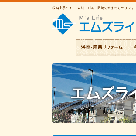
収納上手？！ ｜ 安城、刈谷、岡崎で水まわりのリフ