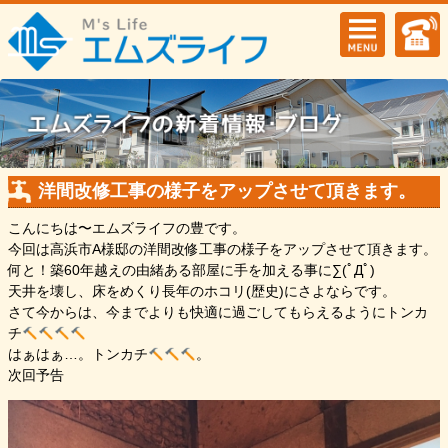
洋間改修工事の様子をアップさせて頂きます。
こんにちは〜エムズライフの豊です。
今回は高浜市A様邸の洋間改修工事の様子をアップさせて頂きます。
何と！築60年越えの由緒ある部屋に手を加える事に∑(ﾟДﾟ)
天井を壊し、床をめくり長年のホコリ(歴史)にさよならです。
さて今からは、今までよりも快適に過ごしてもらえるようにトンカ
チ
はぁはぁ…。トンカチ
。
次回予告